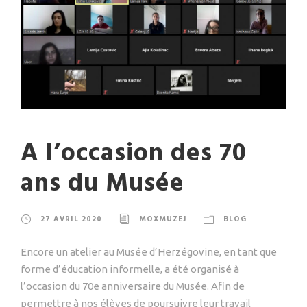
A l’occasion des 70
ans du Musée
27 AVRIL 2020
MOXMUZEJ
BLOG
Encore un atelier au Musée d’Herzégovine, en tant que
forme d’éducation informelle, a été organisé à
l’occasion du 70e anniversaire du Musée. Afin de
permettre à nos élèves de poursuivre leur travail