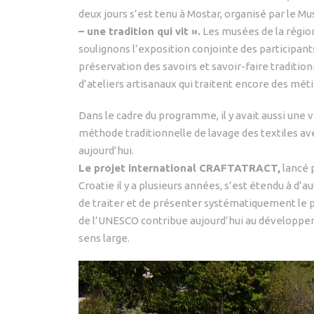
deux jours s’est tenu à Mostar, organisé par le 
– une tradition qui vit ».
Les musées de la région
soulignons l’exposition conjointe des participants
préservation des savoirs et savoir-faire traditionne
d’ateliers artisanaux qui traitent encore des méti
Dans le cadre du programme, il y avait aussi une vis
méthode traditionnelle de lavage des textiles ave
aujourd’hui.
Le projet international CRAFTATRACT,
lancé 
Croatie il y a plusieurs années, s’est étendu à d’au
de traiter et de présenter systématiquement le p
de l’UNESCO contribue aujourd’hui au développeme
sens large.