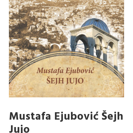
Mustafa Ejubović Šejh
Jujo