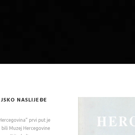
IJSKO NASLIJEĐE
Hercegovina” prvi put je
u bili Muzej Hercegovine