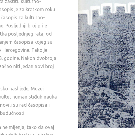
a zaštitu kulturno-
Časopis je za kratkom roku
 časopis za kulturno-
. Posljednji broj prije
tka posljednjeg rata, od
vanjem časopisa kojeg su
v Hercegovine. Tako je
03. godine. Nakon dvobroja
zašao niti jedan novi broj
sko naslijeđe, Muzej
kultet humanističkih nauka
ovili su rad časopisa i
u budućnosti.
a ne mijenja, tako da ovaj