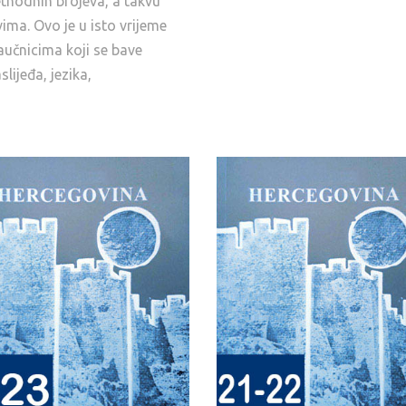
ethodnih brojeva, a takvu
vima. Ovo je u isto vrijeme
aučnicima koji se bave
slijeđa, jezika,