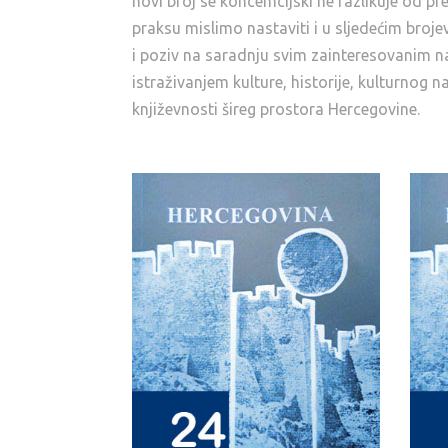
novi broj se koncemcijski ne razlikuje od pr
praksu mislimo nastaviti i u sljedećim broje
i poziv na saradnju svim zainteresovanim n
istraživanjem kulture, historije, kulturnog na
književnosti šireg prostora Hercegovine.