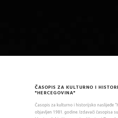
ČASOPIS ZA KULTURNO I HISTOR
"HERCEGOVINA"
Časopis za kulturno i historijsko naslijeđe “
objavljen 1981. godine. Izdavači časopisa s