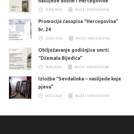
naslijeđe Bosne i Hercegovine”
15/04/2026
MUZEJ HERCEGOVINE
Promocija časopisa “Hercegovina”
br. 24
25/02/2026
MUZEJ HERCEGOVINE
Obilježavanje godišnjice smrti
“Džemala Bijedića”
19/01/2026
MUZEJ HERCEGOVINE
Izložba “Sevdalinka – naslijeđe koje
pjeva”
04/12/2025
MUZEJ HERCEGOVINE