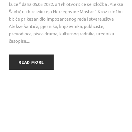
kuće “ dana 05.05.2022. u 19h otvorit će se izložba „Aleksa
Šantić u zbirci Muzeja Hercegovine Mostar “ Kroz izložbu
bit će prikazan dio impozantanog rada i stvaralaštva
Alekse Šantića, pjesnika, književnika, publiciste,
prevodioca, pisca drama, kulturnog radnika, urednika
časopisa,...
READ MORE