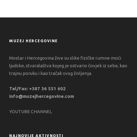
MUZEJ HERCEGOVINE
Mostar i Hercegovina žive su slike fizičke i umne moći
ljudske, stvaralaštva kojeg je ostvario čovjek iz sebe, kao
trajnu poruku i kao tračak svog življenja.
Tel/Fax: +387 36 551 602
info@muzejhercegovine.com
YOUTUBE CHANNEL
NAJNOVIJE AKTIVNOSTI