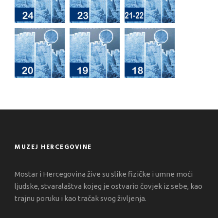
MUZEJ HERCEGOVINE
Mostar i Hercegovina žive su slike fizičke i umne moći
ljudske, stvaralaštva kojeg je ostvario čovjek iz sebe, kao
trajnu poruku i kao tračak svog življenja.