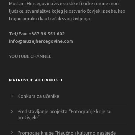
Mostar i Hercegovina žive su slike fizičke i umne moći
ljudske, stvaralaštva kojeg je ostvario čovjek iz sebe, kao
trajnu poruku i kao tračak svog življenja.
Tel/Fax: +387 36 551 602
info@muzejhercegovine.com
YOUTUBE CHANNEL
NAJNOVIJE AKTIVNOSTI
Konkurs za učenike
Predstavljanje projekta “Fotografije koje su
preživjele”
Promocija knjige “Naučno i kulturno naslijeđe