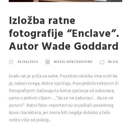
Izložba ratne
fotografije “Enclave”.
Autor Wade Goddard
20/06/2023
MUZEJ HERCEGOVINE
BLOG
Svaki rat je priča za sebe. Posebno ukoliko ima onih da
je, nakon svega, dobro ispričaju. Posvjedoče tekstom ili
fotografijom. Sačuvaju ta bolna sjećanja od zaborava,
samo s jednim ciljem….”da se ne zaboravi…da se ne
ponovi”. Ratni foto-reporteri su izvještači posebnog
kova i karaktera, jer mora biti negdje duboko u tebi
nešto više od pukog...