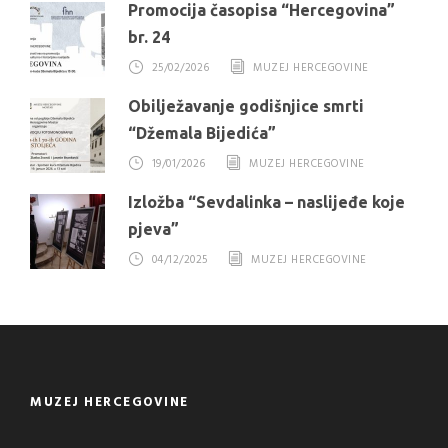
Promocija časopisa “Hercegovina”
br. 24
25/02/2026
MUZEJ HERCEGOVINE
Obilježavanje godišnjice smrti
“Džemala Bijedića”
19/01/2026
MUZEJ HERCEGOVINE
Izložba “Sevdalinka – naslijeđe koje
pjeva”
04/12/2025
MUZEJ HERCEGOVINE
MUZEJ HERCEGOVINE