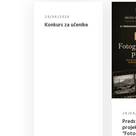
29/04/2026
Konkurs za učenike
24/04
Preds
proje
“Fotog