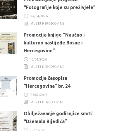
“Fotografije koje su preživjele”
24/04/2026
MUZEJ HERCEGOVINE
Promocija knjige “Naučno i
kulturno naslijeđe Bosne i
Hercegovine”
15/04/2026
MUZEJ HERCEGOVINE
Promocija časopisa
“Hercegovina” br. 24
25/02/2026
MUZEJ HERCEGOVINE
Obilježavanje godišnjice smrti
“Džemala Bijedića”
19/01/2026