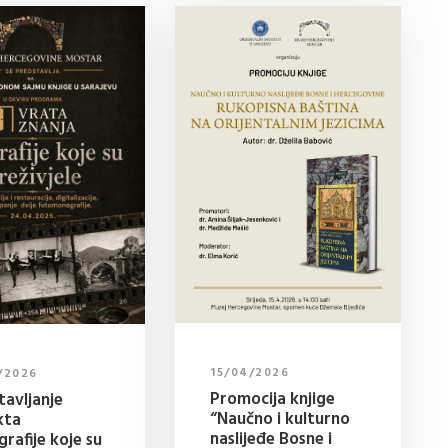
15/04/2026
/2026
Promocija knjige
tavljanje
“Naučno i kulturno
kta
naslijeđe Bosne i
rafije koje su