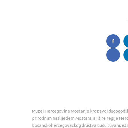
Muzej Hercegovine Mostar je kroz svoj dugogodiš
prirodnim naslijeđem Mostara, a i šire regije Her
bosanskohercegovackog društva budu čuvani, istraže