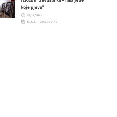
Izložba “Sevdalinka – naslijeđe
koje pjeva”
04/12/2025
MUZEJ HERCEGOVINE