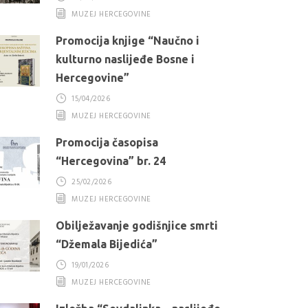
MUZEJ HERCEGOVINE
Promocija knjige “Naučno i
kulturno naslijeđe Bosne i
Hercegovine”
15/04/2026
MUZEJ HERCEGOVINE
Promocija časopisa
“Hercegovina” br. 24
25/02/2026
MUZEJ HERCEGOVINE
Obilježavanje godišnjice smrti
“Džemala Bijedića”
19/01/2026
MUZEJ HERCEGOVINE