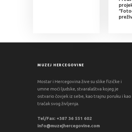
proje
“Fotog
preživ
MUZEJ HERCEGOVINE
Mostar i Hercegovina žive su slike fizičke i
umne moći ljudske, stvaralaštva kojeg je
ostvario čovjek iz sebe, kao trajnu poruku i kao
tračak svog življenja.
Tel/Fax: +387 36 551 602
info@muzejhercegovine.com