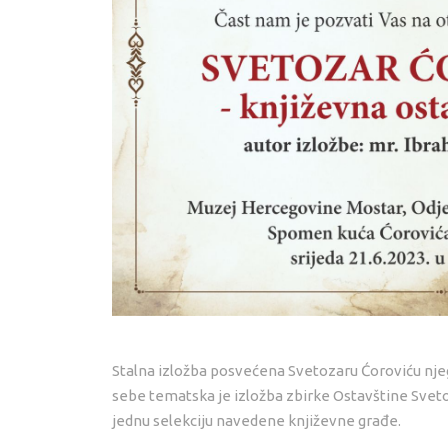
Stalna izložba posvećena Svetozaru Ćoroviću njeg
sebe tematska je izložba zbirke Ostavštine Svetoz
jednu selekciju navedene književne građe.