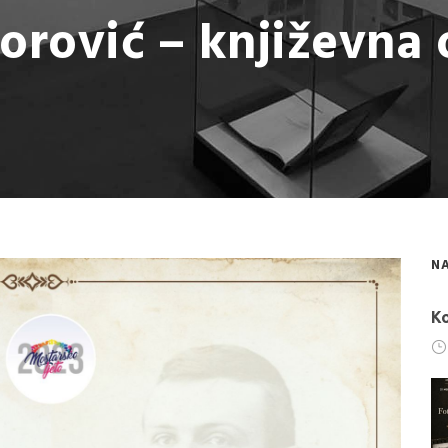
orović – književna 
NA
Ko