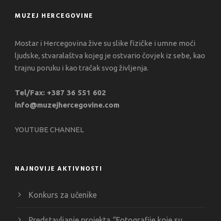
MUZEJ HERCEGOVINE
Mostar i Hercegovina žive su slike fizičke i umne moći
ljudske, stvaralaštva kojeg je ostvario čovjek iz sebe, kao
trajnu poruku i kao tračak svog življenja.
Tel/Fax: +387 36 551 602
info@muzejhercegovine.com
YOUTUBE CHANNEL
NAJNOVIJE AKTIVNOSTI
Konkurs za učenike
Predstavljanje projekta “Fotografije koje su