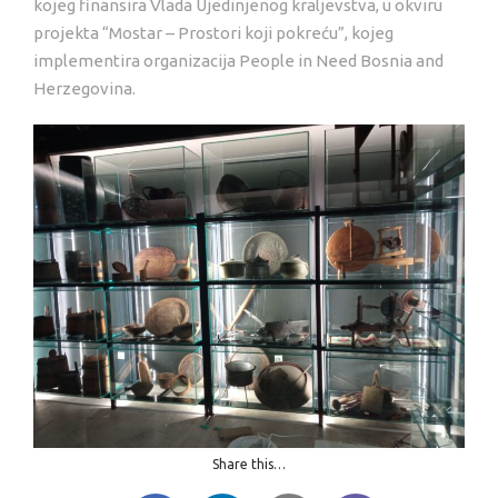
kojeg finansira Vlada Ujedinjenog kraljevstva, u okviru
projekta “Mostar – Prostori koji pokreću”, kojeg
implementira organizacija People in Need Bosnia and
Herzegovina.
Share this…