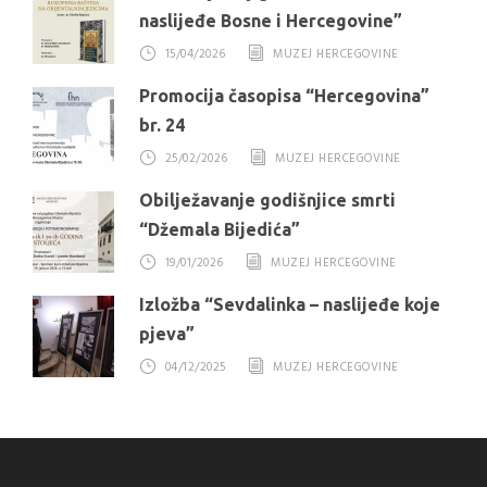
naslijeđe Bosne i Hercegovine”
15/04/2026
MUZEJ HERCEGOVINE
Promocija časopisa “Hercegovina”
br. 24
25/02/2026
MUZEJ HERCEGOVINE
Obilježavanje godišnjice smrti
“Džemala Bijedića”
19/01/2026
MUZEJ HERCEGOVINE
Izložba “Sevdalinka – naslijeđe koje
pjeva”
04/12/2025
MUZEJ HERCEGOVINE