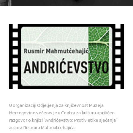
U organizaciji Odjeljenja za književnost Muzeja
Hercegovine večeras je u Centru za kulturu upriličen
razgovor o knjizi “Andrićevstvo: Protiv etike sjećanja”
autora Rusmira Mahmutćehajića.