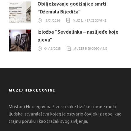
Obilježavanje godišnjice smrti
“Džemala Bijedića”
19/01/2026
MUZEJ HERCEGOVINE
Izložba “Sevdalinka – naslijeđe koje
pjeva”
04/12/2025
MUZEJ HERCEGOVINE
MUZEJ HERCEGOVINE
Mostar i Hercegovina žive su slike fizičke i umne moći
ljudske, stvaralaštva kojeg je ostvario čovjek iz sebe, kao
trajnu poruku i kao tračak svog življenja.