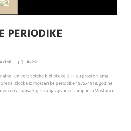
E PERIODIKE
OVINE
BLOG
alne i univerzitetske biblioteke BiH, a u prostorijama
tvorena izložba iz mostarske periodike 1876.-1918. godine.
novina i časopisa koji su objavljivani i štampani u Mostaru u