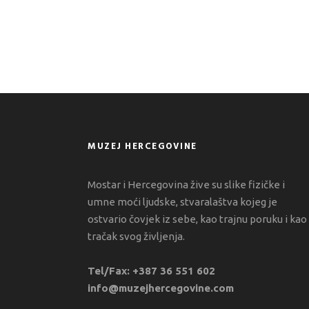
MUZEJ HERCEGOVINE
Mostar i Hercegovina žive su slike fizičke i
umne moći ljudske, stvaralaštva kojeg je
ostvario čovjek iz sebe, kao trajnu poruku i kao
tračak svog življenja.
Tel/Fax: +387 36 551 602
info@muzejhercegovine.com