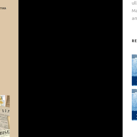
ul
Ma
am
R