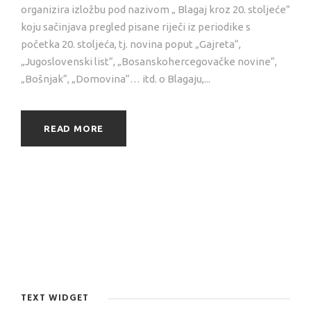
organizira izložbu pod nazivom „ Blagaj kroz 20. stoljeće”
koju sačinjava pregled pisane riječi iz periodike s
početka 20. stoljeća, tj. novina poput „Gajreta“,
„Jugoslovenski list“, „Bosanskohercegovačke novine“,
„Bošnjak“, „Domovina“… itd. o Blagaju,...
READ MORE
TEXT WIDGET