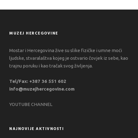
MUZEJ HERCEGOVINE
Mostar i Hercegovina žive su slike fizičke i umne moći
ljudske, stvaralaštva kojeg je ostvario čovjek iz sebe, kao
trajnu poruku i kao tračak svog življenja.
Tel/Fax: +387 36 551 602
info@muzejhercegovine.com
YOUTUBE CHANNEL
NAJNOVIJE AKTIVNOSTI