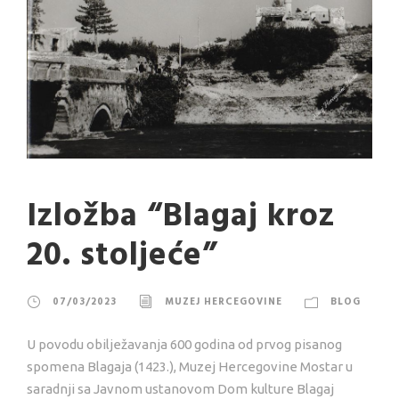
Izložba “Blagaj kroz
20. stoljeće”
07/03/2023
MUZEJ HERCEGOVINE
BLOG
U povodu obilježavanja 600 godina od prvog pisanog
spomena Blagaja (1423.), Muzej Hercegovine Mostar u
saradnji sa Javnom ustanovom Dom kulture Blagaj